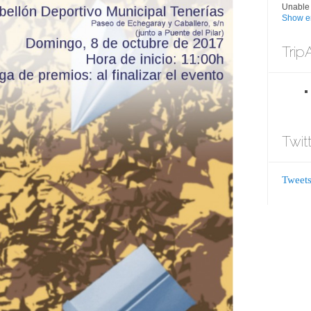
Unable 
Show er
Trip
Twit
Tweets