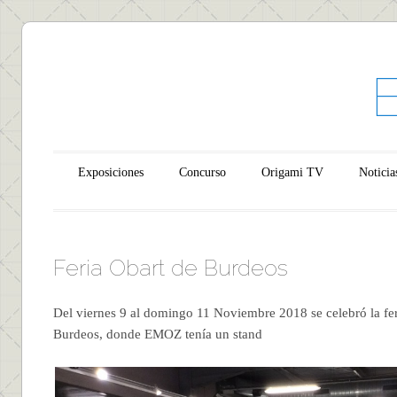
Main menu
Skip to content
Exposiciones
Concurso
Origami TV
Noticia
Feria Obart de Burdeos
Del viernes 9 al domingo 11 Noviembre 2018 se celebró la fer
Burdeos, donde EMOZ tenía un stand