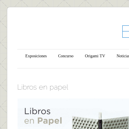
Main menu
Skip to content
Exposiciones
Concurso
Origami TV
Noticia
Libros en papel