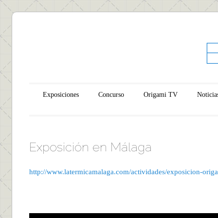
Main menu
Skip to content
Exposiciones
Concurso
Origami TV
Noticia
Exposición en Málaga
http://www.latermicamalaga.com/actividades/exposicion-orig