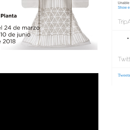
Unable 
Show er
Trip
Twit
Tweets