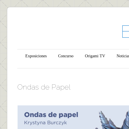
Main menu
Skip to content
Exposiciones
Concurso
Origami TV
Noticia
Ondas de Papel