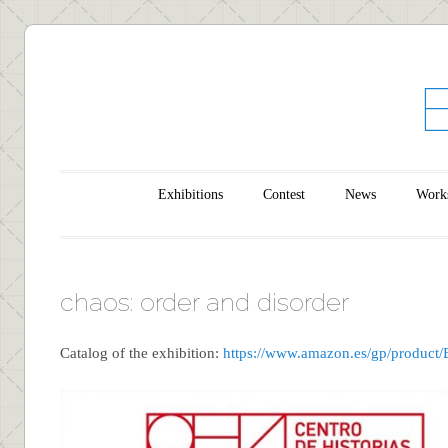
Main menu
Skip to content
Exhibitions
Contest
News
Work
chaos: order and disorder
Catalog of the exhibition:
https://www.amazon.es/gp/produ