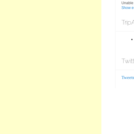
Unable 
Show er
Trip
Twit
Tweets