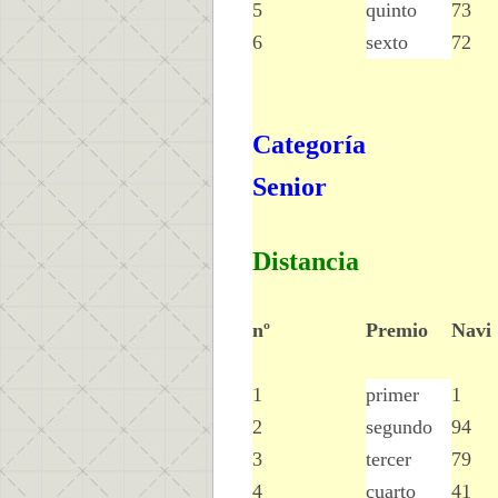
5
quinto
73
6
sexto
72
Categoría
Senior
Distancia
nº
Premio
Navi
1
primer
1
2
segundo
94
3
tercer
79
4
cuarto
41