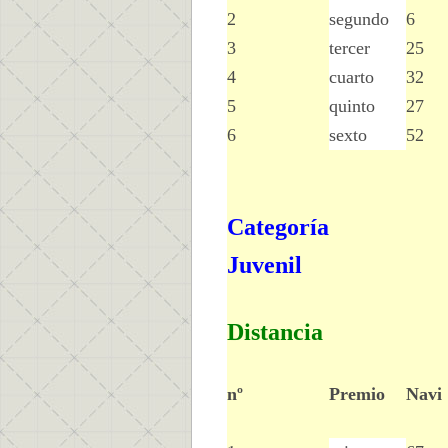
2
segundo
6
3
tercer
25
4
cuarto
32
5
quinto
27
6
sexto
52
Categoría
Juvenil
Distancia
nº
Premio
Navi