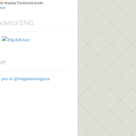
to display Facebook posts.
ror
Advisor ENG
ter
 por el @origamizaragoza.