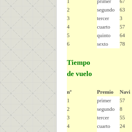
1
primer
67
2
segundo
63
3
tercer
3
4
cuarto
57
5
quinto
64
6
sexto
78
Tiempo
de vuelo
nº
Premio
Navi
1
primer
57
2
segundo
8
3
tercer
55
4
cuarto
24