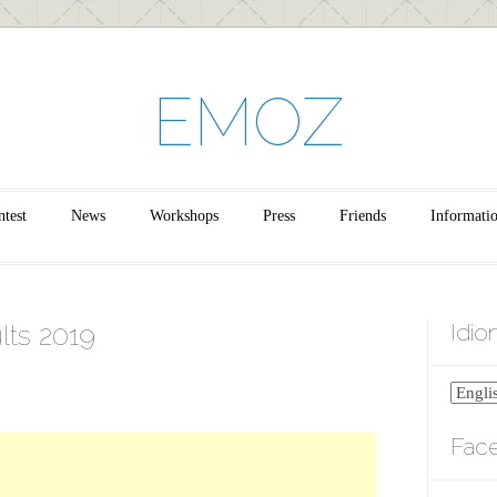
EMOZ
test
News
Workshops
Press
Friends
Informati
lts 2019
Idi
Fac