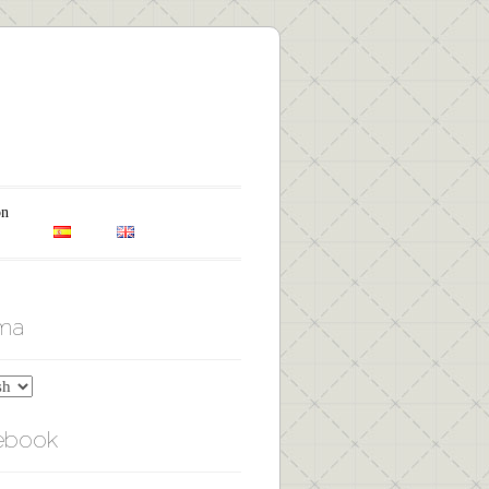
on
oma
ebook