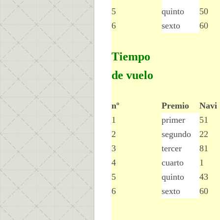
5
quinto
50
6
sexto
60
Tiempo
de vuelo
nº
Premio
Navi
1
primer
51
2
segundo
22
3
tercer
81
4
cuarto
1
5
quinto
43
6
sexto
60