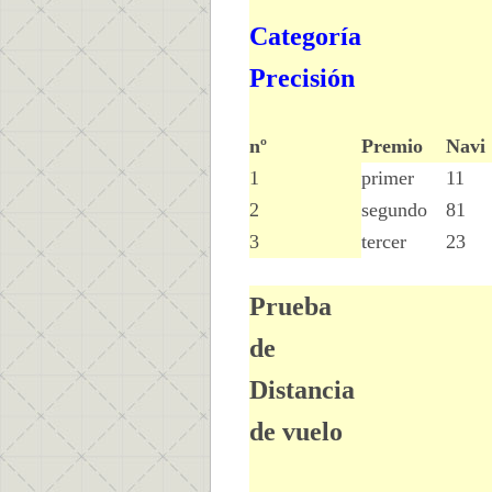
Categoría
Precisión
nº
Premio
Navi
1
primer
11
2
segundo
81
3
tercer
23
Prueba
de
Distancia
de vuelo