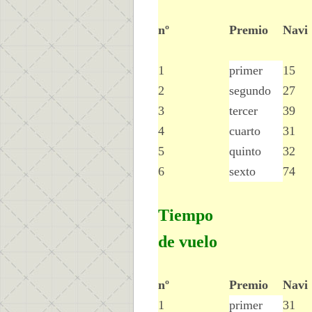
nº
Premio
Navi
1
primer
15
2
segundo
27
3
tercer
39
4
cuarto
31
5
quinto
32
6
sexto
74
Tiempo
de vuelo
nº
Premio
Navi
1
primer
31