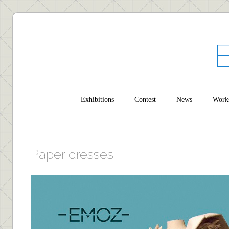
Main menu
Skip to content
Exhibitions
Contest
News
Work
Paper dresses