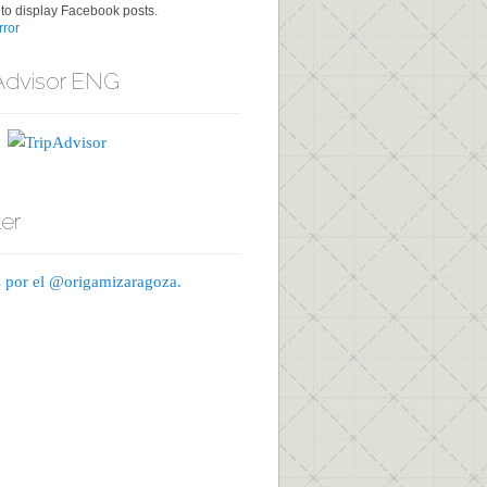
to display Facebook posts.
ror
Advisor ENG
ter
 por el @origamizaragoza.