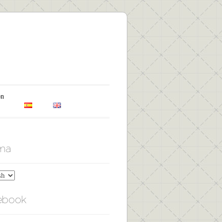
on
oma
ebook