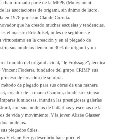
oría han formado parte de la MFPP, (Mouvement
 de las asociaciones de origami, sin ánimo de lucro,
a en 1978 por Jean Claude Correia.
nnovador que ha creado muchas escuelas y tendencias.
es el maestro Eric Joisel, miles de segidores e
n virtuosismo en la creación y en el plegado de
stro, sus modelos tienen un 30% de origami y un
en el mundo del origami actual, “le Froissage”, técnica
s Vincent Floderer, fundador del grupo CRIMP, sus
 proceso de creación de su obra.
te método de plegado para sus obras de una manera
uet, creador de la marca Oznoon, donde su extenso
ámparas luminosas, inundan las prestigiosas galerías
irard, con sus modelos de bailarinas y escenas de la
nos de vida y movimiento. Y la joven Alizée Glasser.
cados modelos.
sus plegados útiles.
osa Viviane Berty, descubrió hace poco el