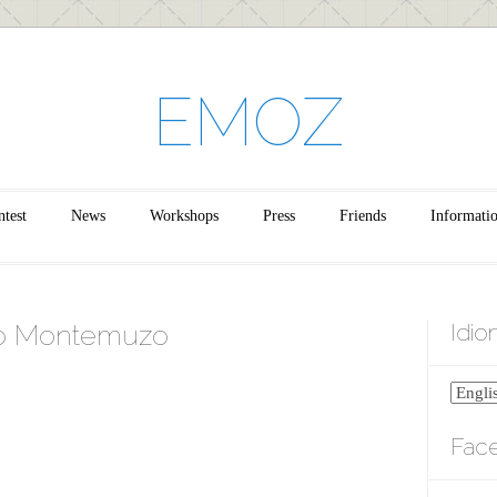
EMOZ
test
News
Workshops
Press
Friends
Informati
cio Montemuzo
Idi
Fac