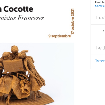
Unable 
Show er
Trip
Twit
Tweets